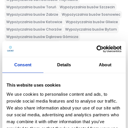
Wypożyczalnia busów Toruń
Wypożyczalnia busów Szczecin
Wypożyczalnia busów Zabrze
Wypożyczalnia busów Sosnowiec
Wypożyczalnia busów Katowice
Wypożyczalnia busów Gliwice
Wypożyczalnia busów Chorzów
Wypożyczalnia busów Bytom
Wypożyczalnia busów Dąbrowa Górnicza
Wypożyczalnia busów Radom
Wypożyczalnia busów Ostrowiec Świetokrzyski
Wypożyczalnia busów Lubin
Wypożyczalnia busów Kraków
Consent
Details
About
Wypożyczalnia busów Koszalin
Wypożyczalnia busów Kielce
Wypożyczalnia busów Kalisz
Wypożyczalnia busów Częstochowa
This website uses cookies
Wypożyczalnia busów Bydgoszcz
We use cookies to personalise content and ads, to
Wypożyczalnia busów Busko-zdrój
provide social media features and to analyse our traffic.
We also share information about your use of our site with
our social media, advertising and analytics partners who
may combine it with other information that you’ve