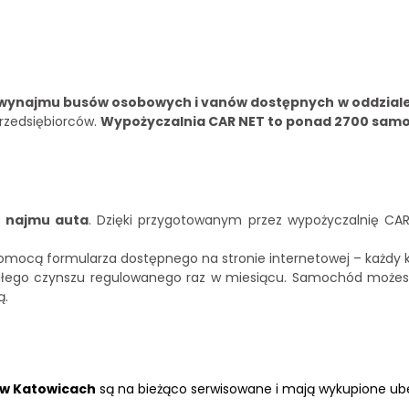
wynajmu busów osobowych i vanów dostępnych w oddzial
przedsiębiorców.
Wypożyczalnia CAR NET to ponad 2700 sa
 najmu auta
. Dzięki przygotowanym przez wypożyczalnię C
mocą formularza dostępnego na stronie internetowej – każdy kli
tałego czynszu regulowanego raz w miesiącu. Samochód możes
ą.
i w Katowicach
są na bieżąco serwisowane i mają wykupione ub