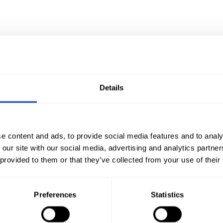
Details
AR NET! Posiadamy ponad 35 oddziałów w całej Polsce.
e content and ads, to provide social media features and to analy
 our site with our social media, advertising and analytics partn
 provided to them or that they’ve collected from your use of their
z
Wypożyczalnia samochodów Lubin
Wypożyczalnia samochodów Lublin
Preferences
Statistics
lsztyn
Wypożyczalnia samochodów Opole
Wypożyczalnia samochodów Pił
ń lotnisko
Wypożyczalnia samochodów Radom
Wypożyczalnia samocho
ruń
Wypożyczalnia samochodów Wałbrzych
Wypożyczalnia samochodów W