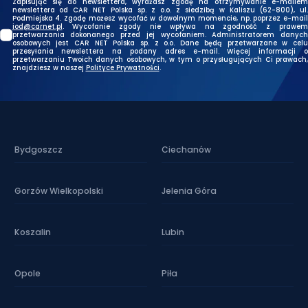
Zapisując się do newslettera, wyrażasz zgodę na otrzymywanie e-mailem
newslettera od CAR NET Polska sp. z o.o. z siedzibą w Kaliszu (62-800), ul.
Podmiejska 4. Zgodę możesz wycofać w dowolnym momencie, np. poprzez e-mail
iod@carnet.pl
. Wycofanie zgody nie wpływa na zgodność z prawem
przetwarzania dokonanego przed jej wycofaniem. Administratorem danych
osobowych jest CAR NET Polska sp. z o.o. Dane będą przetwarzane w celu
przesyłania newslettera na podany adres e-mail. Więcej informacji o
przetwarzaniu Twoich danych osobowych, w tym o przysługujących Ci prawach,
znajdziesz w naszej
Polityce Prywatności
.
Bydgoszcz
Ciechanów
Gorzów Wielkopolski
Jelenia Góra
Koszalin
Lubin
Opole
Piła