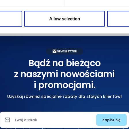
ław lotnisko
Wypożyczalnia samochodów Zielona Góra
Allow selection
NEWSLETTER
Bądź na bieżąco
z naszymi nowościami
i promocjami.
Uzyskaj również specjalne rabaty dla stałych klientów!
Zapisz się
Twój e-mail