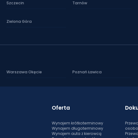
Szczecin
Tarnów
Zielona Góra
Warszawa Okęcie
Poznań Ławica
Oferta
Dok
Wynajem krótkoterminowy
Przewo
Wynajem długoterminowy
osob
Wynajem auta z kierowcą
Przewo