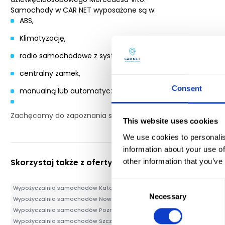
Samochody w CAR NET wyposażone są w:
ABS,
Klimatyzację,
radio samochodowe z systemem audio,
centralny zamek,
Consent
manualną lub automatyczną skrzynię biegów.
Zachęcamy do zapoznania się z pełną ofertą wypożyczalni C
This website uses cookies
We use cookies to personalis
information about your use of
Skorzystaj także z oferty:
other information that you’ve
Consent
Wypożyczalnia samochodów Katowice
Wypożyczalnia busów Bydgoszc
Necessary
Selection
Wypożyczalnia samochodów Nowy Targ
Wypożyczalnia samochodów O
Wypożyczalnia samochodów Poznań
Wypożyczalnia samochodów Pozna
Wypożyczalnia samochodów Szczecin
Wypożyczalnia samochodów To