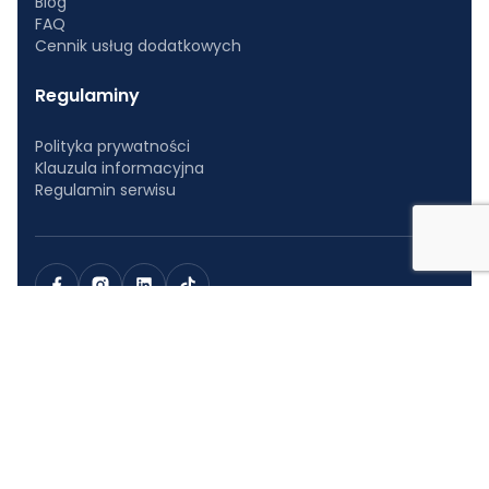
Blog
FAQ
Cennik usług dodatkowych
Regulaminy
Polityka prywatności
Klauzula informacyjna
Regulamin serwisu
W CAR NET Polska wierzymy, że każdy powinien podróżować tak
wygodnie, jak to możliwie i to niezależnie od długości trasy.
Dlatego oferujemy ponad 3000 samochodów: doskonale
wyposażone auta miejskie, sedany, kombi i SUV-y, którymi
równie przyjemnie zrobisz zakupu, jak i wybierzesz się na
weekendowy wypad lub w odwiedziny.