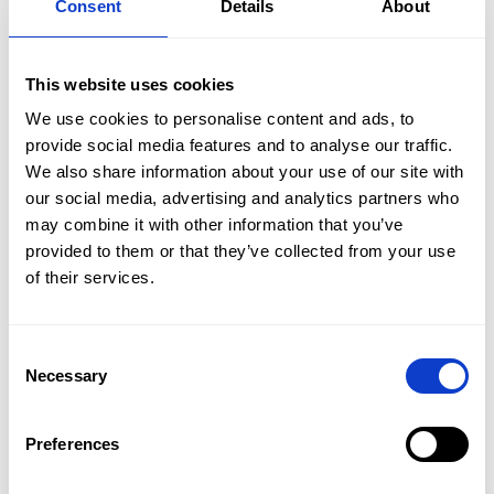
awarii i czasowego wyłączenia z eksploatacji firmowego
Consent
Details
About
samochodu. Ciekawym rozwiązaniem jest także
wynajem
aut klasy premium,
jeśli chcemy podnieść swój prestiż
bądź rangę spotkania, na które się wybieramy.
This website uses cookies
We use cookies to personalise content and ads, to
provide social media features and to analyse our traffic.
Komfortowa podróż autem na wynajem z
We also share information about your use of our site with
wypożyczalni samochodów CAR NET w
our social media, advertising and analytics partners who
may combine it with other information that you’ve
Częstochowie
provided to them or that they’ve collected from your use
Oferta
Szukasz samochodu na codzienne dojazdy, rodzinny urlop
of their services.
czy wyjazd zagraniczny? Nasze auta są nowe, w pełni
ubezpieczone i odpowiednio wyposażone. Standard
Flota
obejmuje m.in.:
Consent
Promocje
Necessary
tempomat,
Selection
Oddziały
klimatyzację,
Preferences
Kontakt
USB i Bluetooth