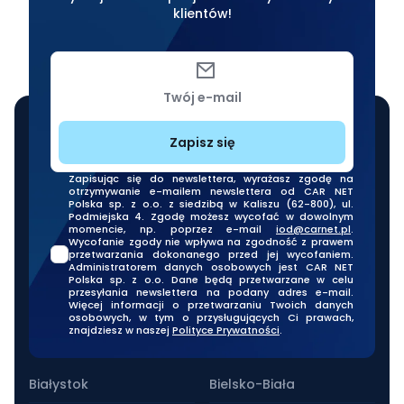
klientów!
Twój e-mail
Zapisz się
Zapisując się do newslettera, wyrażasz zgodę na
otrzymywanie e-mailem newslettera od CAR NET
Polska sp. z o.o. z siedzibą w Kaliszu (62-800), ul.
Podmiejska 4. Zgodę możesz wycofać w dowolnym
momencie, np. poprzez e-mail
iod@carnet.pl
.
Wycofanie zgody nie wpływa na zgodność z prawem
przetwarzania dokonanego przed jej wycofaniem.
Administratorem danych osobowych jest CAR NET
Polska sp. z o.o. Dane będą przetwarzane w celu
przesyłania newslettera na podany adres e-mail.
Więcej informacji o przetwarzaniu Twoich danych
osobowych, w tym o przysługujących Ci prawach,
znajdziesz w naszej
Polityce Prywatności
.
Nasze oddziały stacjonarne
Białystok
Bielsko-Biała