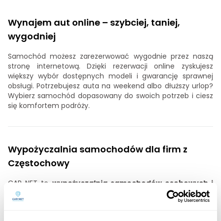
Wynajem aut online – szybciej, taniej,
wygodniej
Samochód możesz zarezerwować wygodnie przez naszą
stronę internetową. Dzięki rezerwacji online zyskujesz
większy wybór dostępnych modeli i gwarancję sprawnej
obsługi. Potrzebujesz auta na weekend albo dłuższy urlop?
Wybierz samochód dopasowany do swoich potrzeb i ciesz
się komfortem podróży.
Wypożyczalnia samochodów dla firm z
Częstochowy
CAR NET to
wypożyczalnia samochodów osobowych i
dostawczych dla firm
. Przedsiębiorcom z Częstochowy
oferujemy wynajem auta dostawczego, który pozwoli
realizować zlecenia na terenie Polski oraz Europy w razie