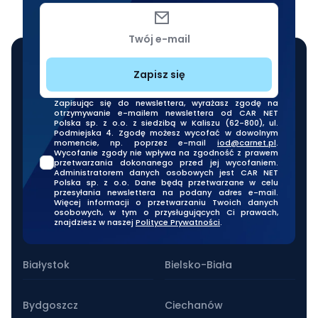
Twój e-mail
Zapisz się
Zapisując się do newslettera, wyrażasz zgodę na
otrzymywanie e-mailem newslettera od CAR NET
Polska sp. z o.o. z siedzibą w Kaliszu (62-800), ul.
Podmiejska 4. Zgodę możesz wycofać w dowolnym
momencie, np. poprzez e-mail
iod@carnet.pl
.
Wycofanie zgody nie wpływa na zgodność z prawem
przetwarzania dokonanego przed jej wycofaniem.
Administratorem danych osobowych jest CAR NET
Polska sp. z o.o. Dane będą przetwarzane w celu
przesyłania newslettera na podany adres e-mail.
Więcej informacji o przetwarzaniu Twoich danych
osobowych, w tym o przysługujących Ci prawach,
znajdziesz w naszej
Polityce Prywatności
.
Nasze oddziały stacjonarne
Białystok
Bielsko-Biała
Bydgoszcz
Ciechanów