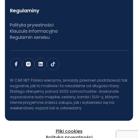
Regulaminy
Polityka prywatności
Klauzula informacyjna
Regulamin serwisu
W CAR NET Polska wierzymy, że każdy powinien podróżować tak
wygodnie, jak to możliwie i to niezależnie od długości trasy.
Dlatego oferujemy ponad 3000 samochodów: doskonale
wyposażone auta miejskie, sedany, kombi i SUV-y, którymi
równie przyjemnie zrobisz zakupu, jak i wybierzesz się na
weekendowy wypad lub w odwiedziny.
Pliki cookies
Polityka prywatności