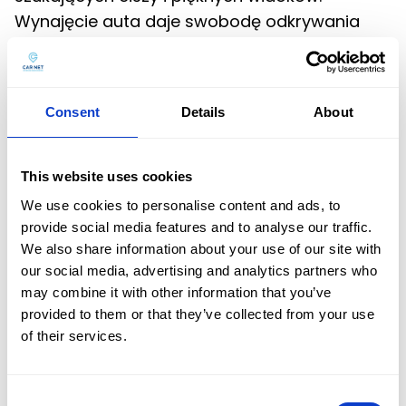
Wynajęcie auta daje swobodę odkrywania
mniej znanych tras i punktów widokowych.
3. Wybrzeże Bałtyku – urlop nad morzem
Consent
Details
About
Lato nad polskim morzem to ulubiony klasyk!
Wynajem samochodu
pozwala odwiedzić
kilka nadmorskich miejscowości podczas
This website uses cookies
jednej podróży.
We use cookies to personalise content and ads, to
provide social media features and to analyse our traffic.
4. Dolny Śląsk – zamki i malownicze trasy
We also share information about your use of our site with
Dolny Śląsk to region pełen zabytków, zamków
our social media, advertising and analytics partners who
i ciekawych miejsc. Podróż samochodem
may combine it with other information that you’ve
pozwala odkryć wiele atrakcji w krótkim
provided to them or that they’ve collected from your use
Oferta
czasie.
of their services.
Flota
Dzięki
wynajmowi samochodu w
Consent
profesjonalnej wypożyczalni samochodów