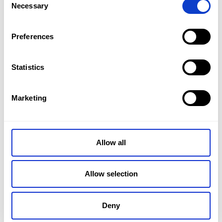
Promocje
Necessary
Selection
możesz zaplanować trasę dokładnie tak, jak
Oddziały
chcesz i zatrzymywać się tam, gdzie masz
Preferences
ochotę.
Kontakt
Statistics
PL
Marketing
Allow all
Allow selection
Deny