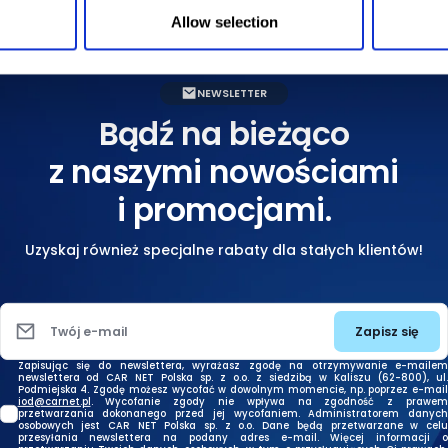
Allow selection
NEWSLETTER
Bądź na bieżąco
z naszymi nowościami
i promocjami.
Uzyskaj również specjalne rabaty dla stałych klientów!
Zapisz się
Twój e-mail
Zapisując się do newslettera, wyrażasz zgodę na otrzymywanie e-mailem
newslettera od CAR NET Polska sp. z o.o. z siedzibą w Kaliszu (62-800), ul.
Podmiejska 4. Zgodę możesz wycofać w dowolnym momencie, np. poprzez e-mail
iod@carnet.pl
. Wycofanie zgody nie wpływa na zgodność z prawem
przetwarzania dokonanego przed jej wycofaniem. Administratorem danych
osobowych jest CAR NET Polska sp. z o.o. Dane będą przetwarzane w celu
przesyłania newslettera na podany adres e-mail. Więcej informacji o