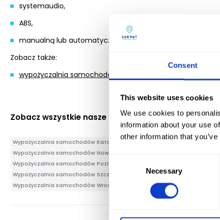
systemaudio,
ABS,
manualną lub automatyczną skrzynie biegów.
Zobacz także:
Consent
wypożyczalnia samochodów Warszawa.
This website uses cookies
We use cookies to personalis
Zobacz wszystkie nasze oddziały:
information about your use of
other information that you’ve
Wypożyczalnia samochodów Katowice
Wypożyczalnia samochodów Kat
Wypożyczalnia samochodów Nowy Targ
Wypożyczalnia samochodów O
Consent
Wypożyczalnia samochodów Poznań
Wypożyczalnia samochodów Pozna
Necessary
Selection
Wypożyczalnia samochodów Szczecin
Wypożyczalnia samochodów To
Wypożyczalnia samochodów Wrocław
Wypożyczalnia samochodów Wroc