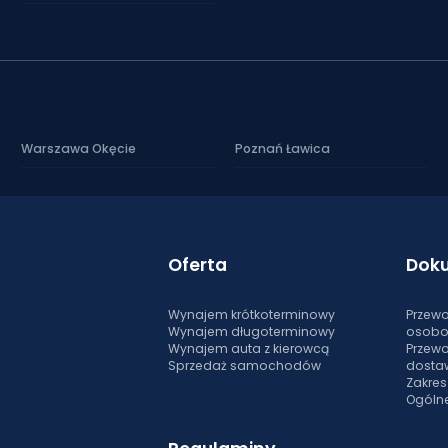
Warszawa Okęcie
Poznań Ławica
Oferta
Dok
Wynajem krótkoterminowy
Przewo
Wynajem długoterminowy
osob
Wynajem auta z kierowcą
Przewo
Sprzedaż samochodów
dosta
Zakre
Ogóln