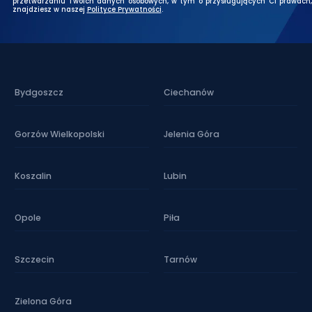
przetwarzaniu Twoich danych osobowych, w tym o przysługujących Ci prawach,
znajdziesz w naszej
Polityce Prywatności
.
Bydgoszcz
Ciechanów
Gorzów Wielkopolski
Jelenia Góra
Koszalin
Lubin
Opole
Piła
Szczecin
Tarnów
Zielona Góra