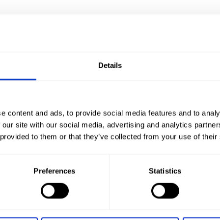
Details
e content and ads, to provide social media features and to analy
 our site with our social media, advertising and analytics partn
 provided to them or that they’ve collected from your use of their
owice lotnisko
Wypożyczalnia samochodów Lubin
Wypożyczalnia samocho
lsztyn
Wypożyczalnia samochodów Opole
Wypożyczalnia samochodów Pił
ń lotnisko
Wypożyczalnia samochodów Radom
Wypożyczalnia samocho
Preferences
Statistics
ruń
Wypożyczalnia samochodów Wałbrzych
Wypożyczalnia samochodów W
ław lotnisko
Wypożyczalnia samochodów Zielona Góra