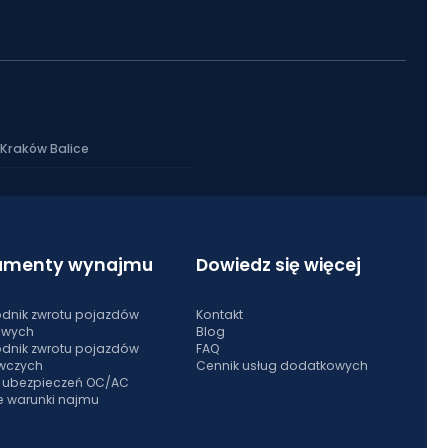
Kraków Balice
umenty wynajmu
Dowiedz się więcej
dnik zwrotu pojazdów
Kontakt
owych
Blog
dnik zwrotu pojazdów
FAQ
wczych
Cennik usług dodatkowych
s ubezpieczeń OC/AC
e warunki najmu