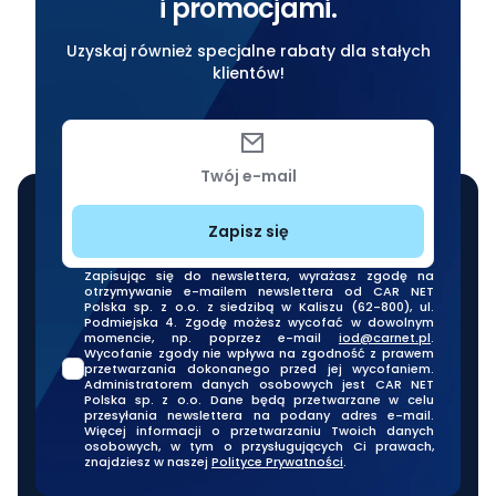
i promocjami.
Uzyskaj również specjalne rabaty dla stałych
klientów!
Twój e-mail
Zapisz się
Zapisując się do newslettera, wyrażasz zgodę na
otrzymywanie e-mailem newslettera od CAR NET
Polska sp. z o.o. z siedzibą w Kaliszu (62-800), ul.
Podmiejska 4. Zgodę możesz wycofać w dowolnym
momencie, np. poprzez e-mail
iod@carnet.pl
.
Wycofanie zgody nie wpływa na zgodność z prawem
przetwarzania dokonanego przed jej wycofaniem.
Administratorem danych osobowych jest CAR NET
Polska sp. z o.o. Dane będą przetwarzane w celu
przesyłania newslettera na podany adres e-mail.
Więcej informacji o przetwarzaniu Twoich danych
osobowych, w tym o przysługujących Ci prawach,
znajdziesz w naszej
Polityce Prywatności
.
Nasze oddziały stacjonarne