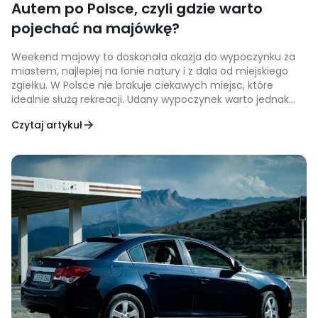
Autem po Polsce, czyli gdzie warto
pojechać na majówkę?
Weekend majowy to doskonała okazja do wypoczynku za
miastem, najlepiej na łonie natury i z dala od miejskiego
zgiełku. W Polsce nie brakuje ciekawych miejsc, które
idealnie służą rekreacji. Udany wypoczynek warto jednak
wcześniej zaplanować, nie tylko pod względem miejsca, ale
Czytaj artykuł
także środka transportu, dzięki którego dotrzemy, tam
gdzie chcemy. Ciekawym rozwiązaniem, zarówno ze
względu na […]