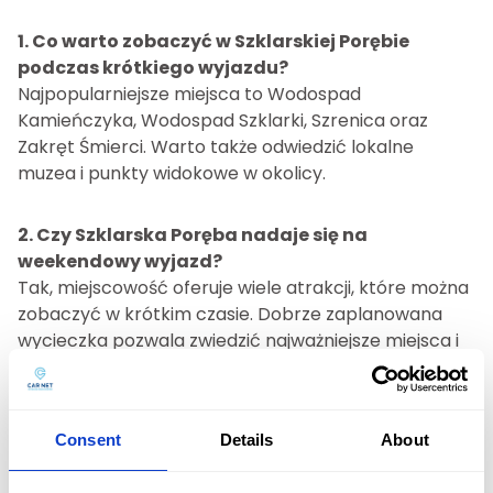
1. Co warto zobaczyć w Szklarskiej Porębie
podczas krótkiego wyjazdu?
Najpopularniejsze miejsca to Wodospad
Kamieńczyka, Wodospad Szklarki, Szrenica oraz
Zakręt Śmierci. Warto także odwiedzić lokalne
muzea i punkty widokowe w okolicy.
2. Czy Szklarska Poręba nadaje się na
weekendowy wyjazd?
Tak, miejscowość oferuje wiele atrakcji, które można
zobaczyć w krótkim czasie. Dobrze zaplanowana
wycieczka pozwala zwiedzić najważniejsze miejsca i
jednocześnie odpocząć w górskim otoczeniu.
3. Jak najlepiej dojechać do Szklarskiej Poręby?
Consent
Details
About
Najwygodniejszym rozwiązaniem jest podróż
samochodem, ponieważ umożliwia ona swobodne