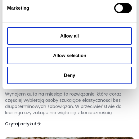
Marketing
Allow all
Allow selection
Porady
07.05.2026
Wynajem auta na 1 miesiąc – dla kogo
Deny
to lepsze niż leasing lub zakup?
Wynajem auta na miesiąc to rozwiązanie, które coraz
częściej wybierają osoby szukające elastyczności bez
długoterminowych zobowiązań. W przeciwieństwie do
leasingu czy zakupu nie wiąże się z koniecznością
podpisywania wieloletnich umów ani ponoszenia wysokich
Czytaj artykuł
kosztów początkowych. Dzięki temu miesięczny wynajem
auta staje się atrakcyjną alternatywą zarówno dla firm, jak i
klientów indywidualnych.W CAR NET taka forma […]