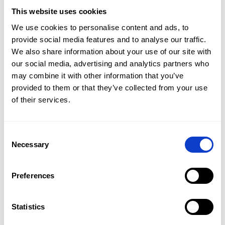
przemieszczanie się między atrakcjami oraz
This website uses cookies
odwiedzenie mniej znanych miejsc w regionie.
We use cookies to personalise content and ads, to
provide social media features and to analyse our traffic.
4. Czy w okolicy są atrakcje dla osób, które nie
We also share information about your use of our site with
chodzą po górach?
our social media, advertising and analytics partners who
Tak, w mieście znajdują się muzea, punkty widokowe,
may combine it with other information that you’ve
restauracje oraz liczne trasy spacerowe, które nie
provided to them or that they’ve collected from your use
wymagają intensywnego wysiłku fizycznego.
Oferta
of their services.
Flota
Consent
Promocje
Necessary
Czytaj również
Selection
Więcej wpisów
Oddziały
Preferences
Kontakt
Statistics
PL