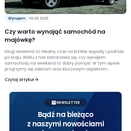
Wynajem
13.05.2025
Czy warto wynająć samochód na
majówkę?
Długi weekend to idealny czas na krótkie wypady i podróże
po kraju. Wielu z nas zastanawia się, czy wynajem
samochodu na weekend to dobry pomysł. W tym wpisie
przyjrzymy się zaletom oraz kluczowym aspektom
wynajmu auta, by pomóc Ci podjąć najlepszą decyzję.
Czytaj artykuł
Zalety wynajmu samochodu na długi weekend Decydując
się na wypożyczenie samochodu na weekend,
zyskujesz swobodę przemieszczania się, gdzie […]
NEWSLETTER
Bądź na bieżąco
z naszymi nowościami