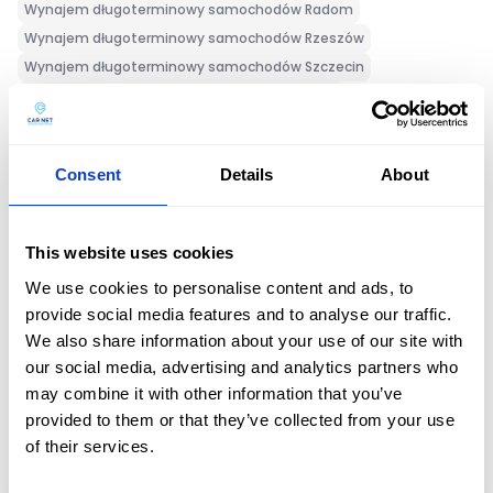
Wynajem długoterminowy samochodów Radom
Wynajem długoterminowy samochodów Rzeszów
Wynajem długoterminowy samochodów Szczecin
Wynajem długoterminowy samochodów Śląsk
Wynajem długoterminowy samochodów Bytom
Wynajem długoterminowy samochodów Zabrze
Consent
Details
About
Wynajem długoterminowy samochodów Chorzów
Wynajem długoterminowy samochodów Gliwice
Wynajem długoterminowy samochodów Sosnowiec
This website uses cookies
Wynajem długoterminowy samochodów Katowice
We use cookies to personalise content and ads, to
Wynajem długoterminowy samochodów Dąbrowa Górnicza
provide social media features and to analyse our traffic.
Wynajem długoterminowy samochodów Trójmiasto
We also share information about your use of our site with
Wynajem długoterminowy samochodów Sopot
our social media, advertising and analytics partners who
Wynajem długoterminowy samochodów Gdynia
may combine it with other information that you’ve
Wynajem długoterminowy samochodów Toruń
provided to them or that they’ve collected from your use
Oferta
Wynajem długoterminowy samochodów Zielona Góra
of their services.
Wynajem długoterminowy samochodów Koszalin
Flota