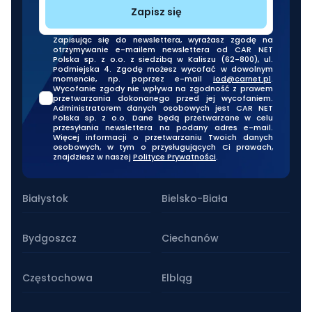
Zapisz się
Zapisując się do newslettera, wyrażasz zgodę na
otrzymywanie e-mailem newslettera od CAR NET
Polska sp. z o.o. z siedzibą w Kaliszu (62-800), ul.
Podmiejska 4. Zgodę możesz wycofać w dowolnym
momencie, np. poprzez e-mail
iod@carnet.pl
.
Wycofanie zgody nie wpływa na zgodność z prawem
przetwarzania dokonanego przed jej wycofaniem.
Administratorem danych osobowych jest CAR NET
Polska sp. z o.o. Dane będą przetwarzane w celu
przesyłania newslettera na podany adres e-mail.
Więcej informacji o przetwarzaniu Twoich danych
osobowych, w tym o przysługujących Ci prawach,
znajdziesz w naszej
Polityce Prywatności
.
Nasze oddziały stacjonarne
Białystok
Bielsko-Biała
Bydgoszcz
Ciechanów
Częstochowa
Elbląg