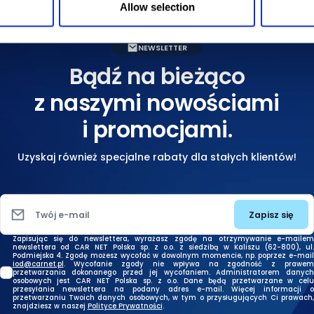
Allow selection
NEWSLETTER
Bądź na bieżąco
z naszymi nowościami
i promocjami.
Uzyskaj również specjalne rabaty dla stałych klientów!
Zapisz się
Twój e-mail
Zapisując się do newslettera, wyrażasz zgodę na otrzymywanie e-mailem
newslettera od CAR NET Polska sp. z o.o. z siedzibą w Kaliszu (62-800), ul.
Podmiejska 4. Zgodę możesz wycofać w dowolnym momencie, np. poprzez e-mail
iod@carnet.pl
. Wycofanie zgody nie wpływa na zgodność z prawem
przetwarzania dokonanego przed jej wycofaniem. Administratorem danych
osobowych jest CAR NET Polska sp. z o.o. Dane będą przetwarzane w celu
przesyłania newslettera na podany adres e-mail. Więcej informacji o
przetwarzaniu Twoich danych osobowych, w tym o przysługujących Ci prawach,
znajdziesz w naszej
Polityce Prywatności
.