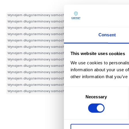
Wynajem długoterminowy samochodów Busko Zdrój
Wynajem długote
Wynajem długoterminowy samochodów Gdańsk
Wynajem długotermin
Wynajem długoterminowy samochodów Końskie
Wynajem długotermin
Wynajem długoterminowy samochodów Olsztyn
Wynajem długotermin
Consent
Wynajem długoterminowy samochodów Ostrowiec Świętokrzyski
Wynaj
Wynajem długoterminowy samochodów Radom
Wynajem długotermin
Wynajem długoterminowy samochodów Szczecin
Wynajem długotermi
This website uses cookies
Wynajem długoterminowy samochodów Zabrze
Wynajem długotermin
We use cookies to personalis
Wynajem długoterminowy samochodów Gliwice
Wynajem długotermin
information about your use of
Wynajem długoterminowy samochodów Katowice
Wynajem długoterm
other information that you’ve
Wynajem długoterminowy samochodów Trójmiasto
Wynajem długoter
Wynajem długoterminowy samochodów Gdynia
Wynajem długotermin
Consent
Wynajem długoterminowy samochodów Zielona Góra
Wynajem długote
Necessary
Selection