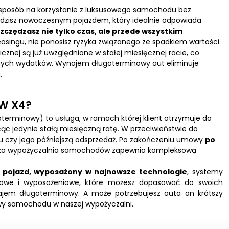
sposób na korzystanie z luksusowego samochodu bez
ździsz nowoczesnym pojazdem, który idealnie odpowiada
zczędzasz nie tylko czas, ale przede wszystkim
asingu, nie ponosisz ryzyka związanego ze spadkiem wartości
cznej są już uwzględnione w stałej miesięcznej racie, co
anych wydatków.
Wynajem długoterminowy aut
eliminuje
.
MW X4?
rminowy) to usługa, w ramach której klient otrzymuje do
ąc jedynie stałą miesięczną ratę. W przeciwieństwie do
du czy jego późniejszą odsprzedaż. Po zakończeniu umowy
po
sza
wypożyczalnia samochodów
zapewnia kompleksową
 pojazd, wyposażony w najnowsze technologie
, systemy
nikowe i wyposażeniowe, które możesz dopasować do swoich
ajem długoterminowy. A może potrzebujesz auta an krótszy
wy samochodu
w naszej wypożyczalni.