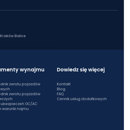
Kraków Balice
umenty wynajmu
Dowiedz się więcej
dnik zwrotu pojazdów
Kontakt
owych
Blog
dnik zwrotu pojazdów
FAQ
wczych
Cennik usług dodatkowych
s ubezpieczeń OC/AC
e warunki najmu