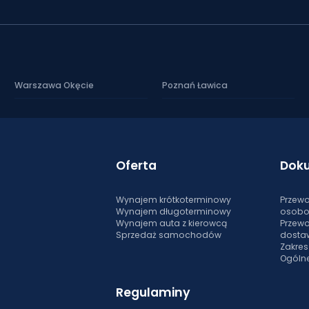
Warszawa Okęcie
Poznań Ławica
Oferta
Dok
Wynajem krótkoterminowy
Przewo
Wynajem długoterminowy
osob
Wynajem auta z kierowcą
Przewo
Sprzedaż samochodów
dosta
Zakre
Ogóln
Regulaminy