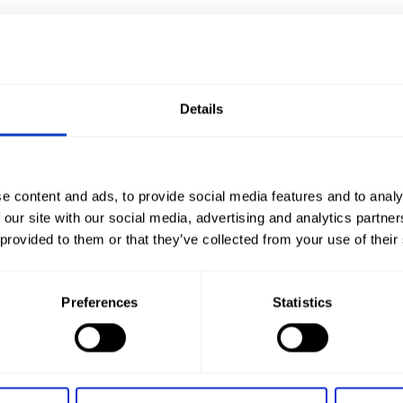
rminowy samochodów Bydgoszcz
owy samochodów Kalisz
Wynajem długoterminowy samochodów Kielce
owy samochodów Kraków
Wynajem długoterminowy samochodów Łódź
owy samochodów Opole
Details
em długoterminowy samochodów Poznań
owy samochodów Rzeszów
nowy samochodów Śląsk
Wynajem długoterminowy samochodów Bytom
owy samochodów Chorzów
e content and ads, to provide social media features and to analy
owy samochodów Sosnowiec
 our site with our social media, advertising and analytics partn
inowy samochodów Dąbrowa Górnicza
 provided to them or that they’ve collected from your use of their
minowy samochodów Sopot
owy samochodów Toruń
rminowy samochodów Koszalin
Preferences
Statistics