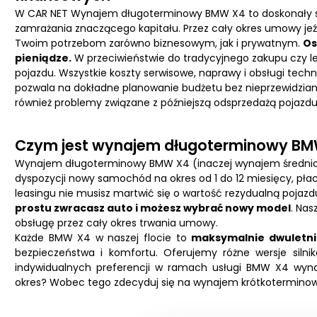
W CAR NET
Wynajem długoterminowy BMW
X4 to doskonały 
zamrażania znaczącego kapitału. Przez cały okres umowy je
Twoim potrzebom zarówno biznesowym, jak i prywatnym.
Os
pieniądze.
W przeciwieństwie do tradycyjnego zakupu czy le
pojazdu. Wszystkie koszty serwisowe, naprawy i obsługi techni
pozwala na dokładne planowanie budżetu bez nieprzewidzi
również problemy związane z późniejszą odsprzedażą pojazdu
Czym jest wynajem długoterminowy B
Wynajem długoterminowy BMW X4 (inaczej wynajem średniote
dyspozycji nowy samochód na okres od 1 do 12 miesięcy, płac
leasingu nie musisz martwić się o wartość rezydualną pojaz
prostu zwracasz auto i możesz wybrać nowy model
. Na
obsługę przez cały okres trwania umowy.
Każde BMW X4 w naszej flocie to
maksymalnie dwuletni
bezpieczeństwa i komfortu. Oferujemy różne wersje sil
indywidualnych preferencji w ramach usługi BMW X4 wyn
okres? Wobec tego zdecyduj się na
wynajem krótkotermino