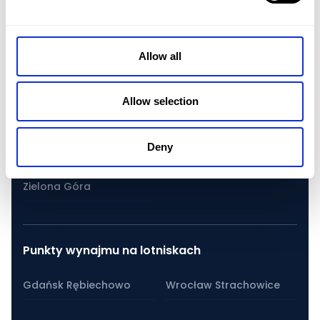
Rybnik
Rzeszów
Allow all
Szczecin
Tarnów
Allow selection
Toruń
Wałbrzych
Warszawa
Wrocław
Deny
Zielona Góra
Punkty wynajmu na lotniskach
Gdańsk Rębiechowo
Wrocław Strachowice