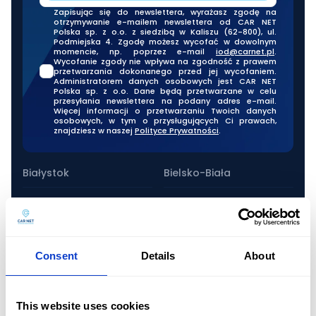
Zapisując się do newslettera, wyrażasz zgodę na
otrzymywanie e-mailem newslettera od CAR NET
Polska sp. z o.o. z siedzibą w Kaliszu (62-800), ul.
Podmiejska 4. Zgodę możesz wycofać w dowolnym
momencie, np. poprzez e-mail
iod@carnet.pl
.
Wycofanie zgody nie wpływa na zgodność z prawem
przetwarzania dokonanego przed jej wycofaniem.
Administratorem danych osobowych jest CAR NET
Polska sp. z o.o. Dane będą przetwarzane w celu
przesyłania newslettera na podany adres e-mail.
Więcej informacji o przetwarzaniu Twoich danych
osobowych, w tym o przysługujących Ci prawach,
znajdziesz w naszej
Polityce Prywatności
.
Nasze oddziały stacjonarne
Białystok
Bielsko-Biała
Bydgoszcz
Ciechanów
Częstochowa
Elbląg
Consent
Details
About
Ełk
Gdynia
This website uses cookies