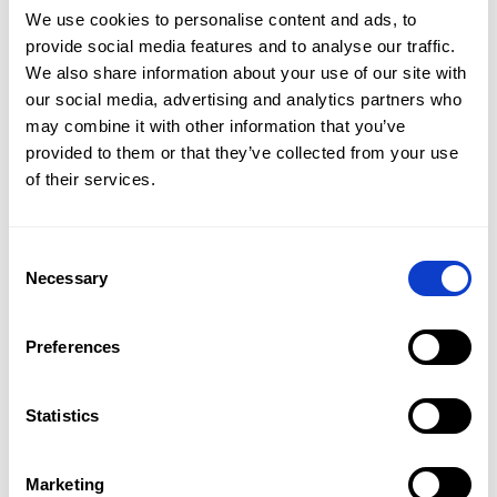
We use cookies to personalise content and ads, to
Gorzów Wielkopolski
Jelenia Góra
provide social media features and to analyse our traffic.
We also share information about your use of our site with
Kalisz
Katowice
our social media, advertising and analytics partners who
may combine it with other information that you’ve
provided to them or that they’ve collected from your use
Kielce
Konin
Oferta
of their services.
Koszalin
Lubin
Flota
Consent
Promocje
Necessary
Lublin
Łódź
Selection
Oddziały
Nowy Targ
Olsztyn
Preferences
Kontakt
Opole
Piła
Statistics
PL
Płock
Radom
Marketing