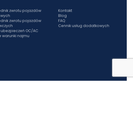
dnik zwrotu pojazdów
Kontakt
owych
Blog
dnik zwrotu pojazdów
FAQ
wczych
Cennik usług dodatkowych
s ubezpieczeń OC/AC
e warunki najmu
trasy. Dlatego oferujemy ponad 3000 samochodów: doskonale wyposażone auta
lub w odwiedziny.