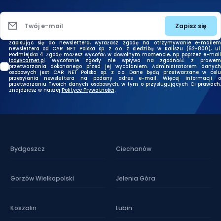
Zapisz się
Twój e-mail
Zapisując się do newslettera, wyrażasz zgodę na otrzymywanie e-mailem
newslettera od CAR NET Polska sp. z o.o. z siedzibą w Kaliszu (62-800), ul.
Podmiejska 4. Zgodę możesz wycofać w dowolnym momencie, np. poprzez e-mail
iod@carnet.pl
. Wycofanie zgody nie wpływa na zgodność z prawem
przetwarzania dokonanego przed jej wycofaniem. Administratorem danych
osobowych jest CAR NET Polska sp. z o.o. Dane będą przetwarzane w celu
przesyłania newslettera na podany adres e-mail. Więcej informacji o
przetwarzaniu Twoich danych osobowych, w tym o przysługujących Ci prawach,
znajdziesz w naszej
Polityce Prywatności
.
Bydgoszcz
Ciechanów
Gorzów Wielkopolski
Jelenia Góra
Koszalin
Lubin