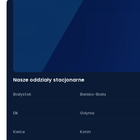
Nasze oddziały stacjonarne
Białystok
Bielsko-Biała
Ełk
Gdynia
Kielce
Konin