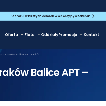
Podróżuj w niższych cenach w wakacyjny weekend!
Oferta
Flota
Oddziały
Promocje
Kontakt
aut Kraków Balice APT – Okół
raków Balice APT –