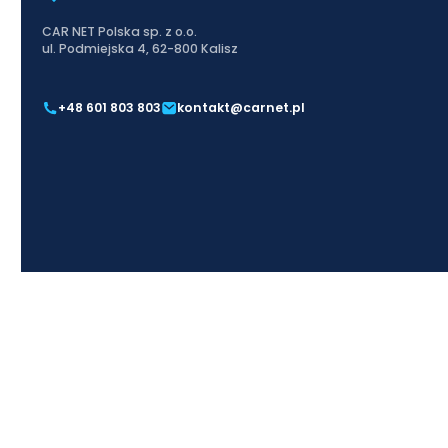
CAR NET Polska sp. z o.o.
ul. Podmiejska 4, 62-800 Kalisz
+48 601 803 803
kontakt@carnet.pl
W CAR NET Polska wierzymy, że każd
miejskie, sedany, kombi i SUV-y, k