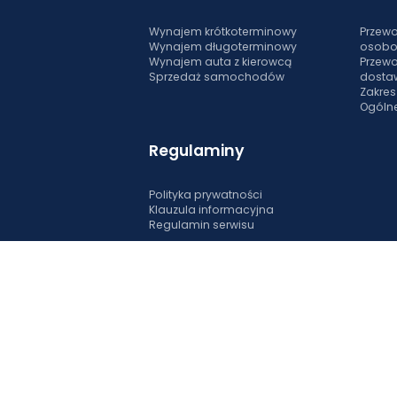
Wynajem krótkoterminowy
Przewo
Wynajem długoterminowy
osob
Wynajem auta z kierowcą
Przewo
Sprzedaż samochodów
dosta
Zakre
Ogóln
Regulaminy
Polityka prywatności
Klauzula informacyjna
Regulamin serwisu
y powinien podróżować tak wygodnie, jak to możliwie i to niezależnie od długości 
tórymi równie przyjemnie zrobisz zakupu, jak i wybierzesz się na weekendowy wypad 