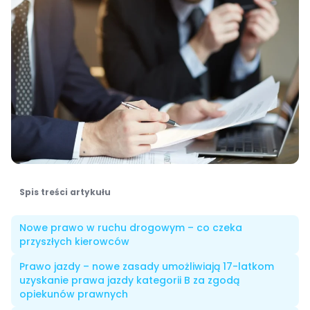
Spis treści artykułu
Nowe prawo w ruchu drogowym – co czeka
przyszłych kierowców
Prawo jazdy – nowe zasady umożliwiają 17-latkom
uzyskanie prawa jazdy kategorii B za zgodą
opiekunów prawnych