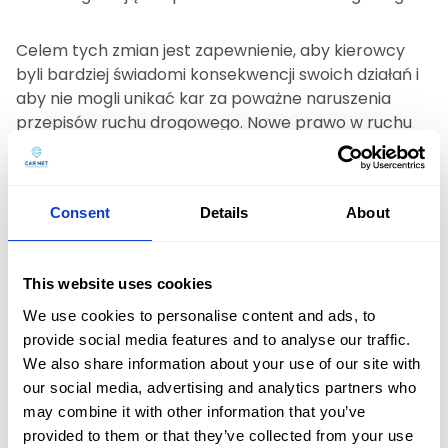
Celem tych zmian jest zapewnienie, aby kierowcy
byli bardziej świadomi konsekwencji swoich działań i
aby nie mogli unikać kar za poważne naruszenia
przepisów ruchu drogowego. Nowe prawo w ruchu
drogowym przewiduje, że zmniejszenie liczby
punktów będzie możliwe tylko dla mniej poważnych
wykroczeń.
Consent
Details
About
Nowy przepis dla kierowców wprowadza
konfiskatę pojazdów dla pijanych kierowców
This website uses cookies
i jawny rejestr osób z dożywotnim zakazem
We use cookies to personalise content and ads, to
prowadzenia
provide social media features and to analyse our traffic.
We also share information about your use of our site with
our social media, advertising and analytics partners who
Jedną z najbardziej kontrowersyjnych zmian w
may combine it with other information that you’ve
nowych przepisach jest wprowadzenie
konfiskaty
provided to them or that they’ve collected from your use
pojazdów dla kierowców prowadzących pod