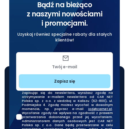
Bądź na bieżąco
z naszymi nowościami
i promocjami.
Uzyskaj również specjalne rabaty dla stałych
klientów!
Twój e-mail
Zapisz się
Zapisując się do newslettera, wyrażasz zgodę na
otrzymywanie e-mailem newslettera od CAR NET
Polska sp. z o.o. z siedzibą w Kaliszu (62-800), ul.
Podmiejska 4. Zgodę możesz wycofać w dowolnym
momencie, np. poprzez e-mail
iod@carnet.pl
.
Wycofanie zgody nie wpływa na zgodność z prawem
przetwarzania dokonanego przed jej wycofaniem.
Administratorem danych osobowych jest CAR NET
Polska sp. z o.o. Dane będą przetwarzane w celu