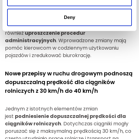
ułatwienia i zmiany administracyjne
Deny
Nowe przepisy w ruchu drogowym mają na celu nie
tylko poprawę bezpieczeństwa na drogach, ale
również
uproszczenie procedur
administracyjnych
. Wprowadzone zmiany mają
pomóc kierowcom w codziennym użytkowaniu
pojazdów i zredukować biurokrację.
Nowe przepisy w ruchu drogowym podnoszą
dopuszczalną prędkość dla ciągników
rolniczych z 30 km/h do 40 km/h
Jednym z istotnych elementów zmian
jest
podniesienie dopuszczalnej prędkości dla
ciągników rolniczych
. Dotychczas ciągniki mogły
poruszać się z maksymalną prędkością 30 km/h, co
często utrudniało prace rolnicze i transport na