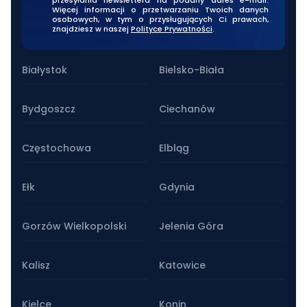
przesyłania newslettera na podany adres e-mail.
Więcej informacji o przetwarzaniu Twoich danych
osobowych, w tym o przysługujących Ci prawach,
znajdziesz w naszej
Polityce Prywatności
.
Nasze oddziały stacjonarne
Białystok
Bielsko-Biała
Bydgoszcz
Ciechanów
Częstochowa
Elbląg
Ełk
Gdynia
Gorzów Wielkopolski
Jelenia Góra
Kalisz
Katowice
Kielce
Konin