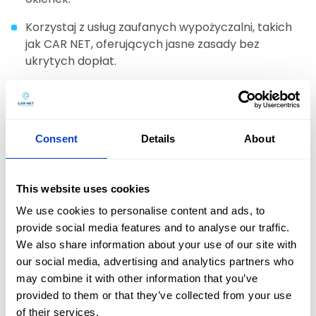
Korzystaj z usług zaufanych wypożyczalni, takich
jak CAR NET, oferujących jasne zasady bez
ukrytych dopłat.
Często zadawane pytania (FAQ)
Kiedy wynajem auta na lotnisku się opłaca
Consent
Details
About
najbardziej z punktu widzenia logistyki?
Usługa ta jest najbardziej opłacalna, gdy podróżujesz
This website uses cookies
z dużą ilością bagażu, dziećmi lub planujesz
intensywne zwiedzanie miejsc słabo
We use cookies to personalise content and ads, to
skomunikowanych z centrum miasta.
provide social media features and to analyse our traffic.
We also share information about your use of our site with
Czy warto wynająć samochód na lotnisku, jeśli
our social media, advertising and analytics partners who
mój samolot ląduje późno w nocy?
may combine it with other information that you’ve
Tak, wypożyczenie auta w godzinach nocnych jest
provided to them or that they’ve collected from your use
doskonałym pomysłem, ponieważ chroni przed
Oferta
of their services.