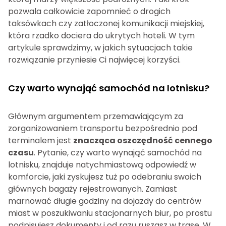
pozwala całkowicie zapomnieć o drogich
taksówkach czy zatłoczonej komunikacji miejskiej,
która rzadko dociera do ukrytych hoteli. W tym
artykule sprawdzimy, w jakich sytuacjach takie
rozwiązanie przyniesie Ci najwięcej korzyści.
Czy warto wynająć samochód na lotnisku?
Głównym argumentem przemawiającym za
zorganizowaniem transportu bezpośrednio pod
terminalem jest
znacząca oszczędność cennego
czasu
. Pytanie, czy warto wynająć samochód na
lotnisku, znajduje natychmiastową odpowiedź w
komforcie, jaki zyskujesz tuż po odebraniu swoich
głównych bagaży rejestrowanych. Zamiast
marnować długie godziny na dojazdy do centrów
miast w poszukiwaniu stacjonarnych biur, po prostu
podpisujesz dokumenty i od razu ruszasz w trasę. W