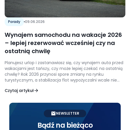
Porady
09.06.2026
Wynajem samochodu na wakacje 2026
– lepiej rezerwować wcześniej czy na
ostatnią chwilę
Planujesz urlop i zastanawiasz się, czy wynajem auta przed
wakacjami jest tańszy, czy może lepiej czekać na ostatnią
chwilę? Rok 2026 przynosi spore zmiany na rynku
turystycznym, a stabilizacja flot wypożyczalni wcale nie
oznacza dużego spadku cen w wysokim sezonie. Wielu
Czytaj artykuł
podróżnych zakłada, że czekanie na ostatnią chwilę
przyniesie rabaty, jednak rynkowa rzeczywistość bywa
brutalna. […]
NEWSLETTER
Bądź na bieżąco