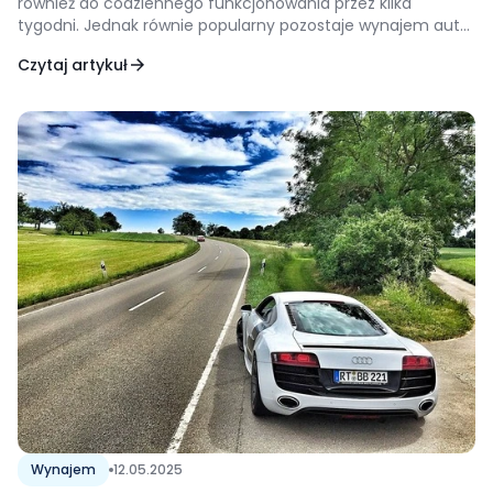
również do codziennego funkcjonowania przez kilka
tygodni. Jednak równie popularny pozostaje wynajem auta
na 3 dni lub tydzień — szczególnie podczas urlopów,
Czytaj artykuł
delegacji i weekendowych podróży. Który wariant
rzeczywiście najbardziej się opłaca i co warto wziąć pod
uwagę […]
Wynajem
12.05.2025