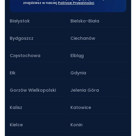
znajdziesz w naszej
Polityce Prywatności
.
Nasze oddziały stacjonarne
Białystok
Bielsko-Biała
Bydgoszcz
Ciechanów
Częstochowa
Elbląg
Ełk
Gdynia
Gorzów Wielkopolski
Jelenia Góra
Kalisz
Katowice
Kielce
Konin