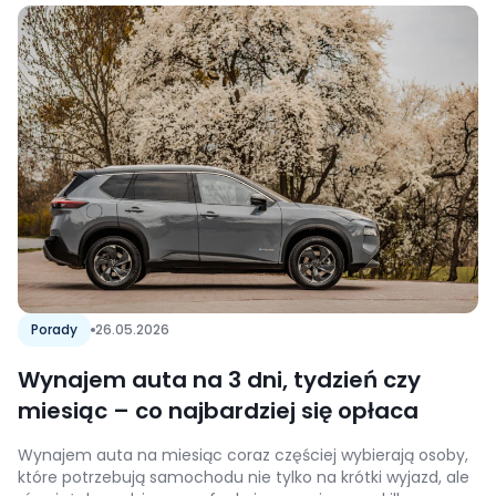
mogą wynikać np. z uszkodzenia samochodu. Oczywiście o
wypożyczony samochód należy dbać. Nadmierna
eksploatacja może prowadzić do […]
Porady
26.05.2026
Wynajem auta na 3 dni, tydzień czy
miesiąc – co najbardziej się opłaca
Wynajem auta na miesiąc coraz częściej wybierają osoby,
które potrzebują samochodu nie tylko na krótki wyjazd, ale