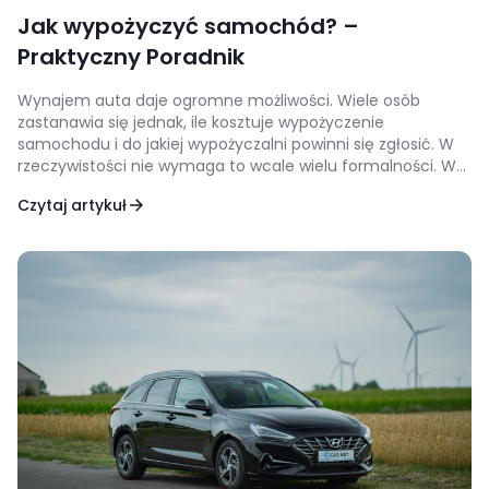
Jak wypożyczyć samochód? –
Praktyczny Poradnik
Wynajem auta daje ogromne możliwości. Wiele osób
zastanawia się jednak, ile kosztuje wypożyczenie
samochodu i do jakiej wypożyczalni powinni się zgłosić. W
rzeczywistości nie wymaga to wcale wielu formalności. W
wypożyczalni samochodów możesz wynająć auto niemal
Czytaj artykuł
od ręki, choć oczywiście – jeśli masz taką możliwość –
warto zaplanować to z wyprzedzeniem. Przeczytaj nasz
artykuł i przekonaj […]