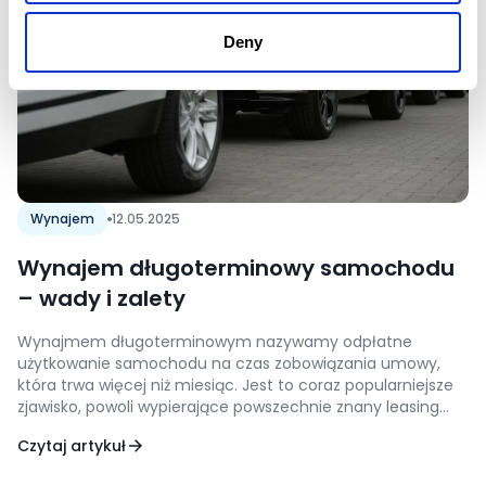
Deny
Wynajem
12.05.2025
Wynajem długoterminowy samochodu
– wady i zalety
Wynajmem długoterminowym nazywamy odpłatne
użytkowanie samochodu na czas zobowiązania umowy,
która trwa więcej niż miesiąc. Jest to coraz popularniejsze
zjawisko, powoli wypierające powszechnie znany leasing
stosowany zazwyczaj przez firmy komercyjne. W przypadku
Czytaj artykuł
wad wynajmu średnioterminowego należy przede
wszystkim liczyć się możliwością opłat dodatkowych, które