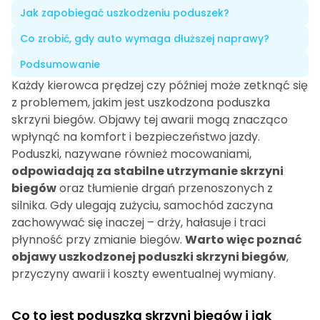
Jak zapobiegać uszkodzeniu poduszek?
Co zrobić, gdy auto wymaga dłuższej naprawy?
Podsumowanie
Każdy kierowca prędzej czy później może zetknąć się
z problemem, jakim jest uszkodzona poduszka
skrzyni biegów. Objawy tej awarii mogą znacząco
wpłynąć na komfort i bezpieczeństwo jazdy.
Poduszki, nazywane również mocowaniami,
odpowiadają za stabilne utrzymanie skrzyni
biegów
oraz tłumienie drgań przenoszonych z
silnika. Gdy ulegają zużyciu, samochód zaczyna
zachowywać się inaczej – drży, hałasuje i traci
płynność przy zmianie biegów.
Warto więc poznać
objawy uszkodzonej poduszki skrzyni biegów
,
przyczyny awarii i koszty ewentualnej wymiany.
Co to jest poduszka skrzyni biegów i jak