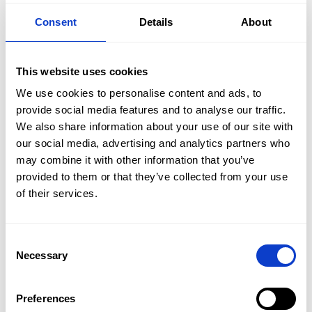
Consent
Details
About
Podstawą jest
ostrożna jazda i unikanie
gwałtownych manewrów
. Nie należy ruszać z
piskiem opon, holować nadmiernych ciężarów ani
This website uses cookies
wjeżdżać z dużą prędkością na krawężniki. Równie
We use cookies to personalise content and ads, to
ważna jest regularna kontrola stanu poduszek
provide social media features and to analyse our traffic.
podczas przeglądów technicznych – doświadczony
We also share information about your use of our site with
mechanik bez trudu zauważy pęknięcia, przetarcia
our social media, advertising and analytics partners who
lub luz na mocowaniach. Warto też pamiętać, że
may combine it with other information that you’ve
długotrwała eksploatacja samochodu z uszkodzoną
provided to them or that they’ve collected from your use
poduszką zwiększa zużycie innych komponentów
Oferta
of their services.
układu napędowego, co przekłada się na większe
koszty serwisowe w przyszłości.
Flota
Consent
Promocje
Co zrobić, gdy auto wymaga dłuższej
Necessary
Selection
naprawy?
Oddziały
Preferences