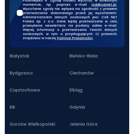
Podmiejska 4. Zgodę możesz wycofać w dowolnym
momencie, np. poprzez e-mail
iod@carnet.pl
.
Wycofanie zgody nie wpływa na zgodność z prawem
przetwarzania dokonanego przed jej wycofaniem.
Administratorem danych osobowych jest CAR NET
Polska sp. z o.o. Dane będą przetwarzane w celu
przesyłania newslettera na podany adres e-mail.
Więcej informacji o przetwarzaniu Twoich danych
osobowych, w tym o przysługujących Ci prawach,
znajdziesz w naszej
Polityce Prywatności
.
Nasze oddziały stacjonarne
Białystok
Bielsko-Biała
Bydgoszcz
Ciechanów
Częstochowa
Elbląg
Ełk
Gdynia
Gorzów Wielkopolski
Jelenia Góra