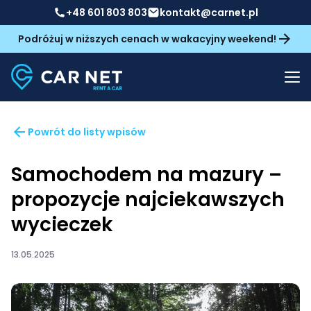
+48 601 803 803
kontakt@carnet.pl
Podróżuj w niższych cenach w wakacyjny weekend!
Powrót do listy wpisów
Samochodem na mazury –
propozycje najciekawszych
wycieczek
13.05.2025