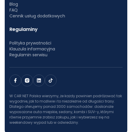
Blog
FAQ
Cennik usług dodatkowych
Regulaminy
Polityka prywatności
Klauzula informacyjna
Regulamin serwisu
W CAR NET Polska wierzymy, że każdy powinien podróżować tak
wygodnie, jak to możliwie i to niezależnie od długości trasy.
Dlatego oferujemy ponad 3000 samochodów: doskonale
wyposażone auta miejskie, sedany, kombi i SUV-y, którymi
równie przyjemnie zrobisz zakupu, jak i wybierzesz się na
weekendowy wypad lub w odwiedziny.