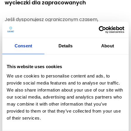
wycieczki dla zapracowanych
Jeśli dysponujesz ograniczonym czasem,
przedstawiamy miejsca, gdzie na Mazury na jeden
dzień się wybrać, by przeżyć niezapomnianą
wycieczkę.
Consent
Details
About
Giżycko – twierdza Boyen i jezioro Niegocin
This website uses cookies
Giżycko, nazywane letnią stolicą Polski, jest
We use cookies to personalise content and ads, to
świetnym celem na jednodniową
provide social media features and to analyse our traffic.
wycieczkę.
Twierdza Boyen, imponujący
We also share information about your use of our site with
kompleks obronny z XIX wieku
oraz jezioro
our social media, advertising and analytics partners who
Niegocin to miejsca, które koniecznie trzeba
may combine it with other information that you’ve
zobaczyć.
provided to them or that they’ve collected from your use
Oferta
of their services.
Mrągowo – festiwale i atrakcje
Flota