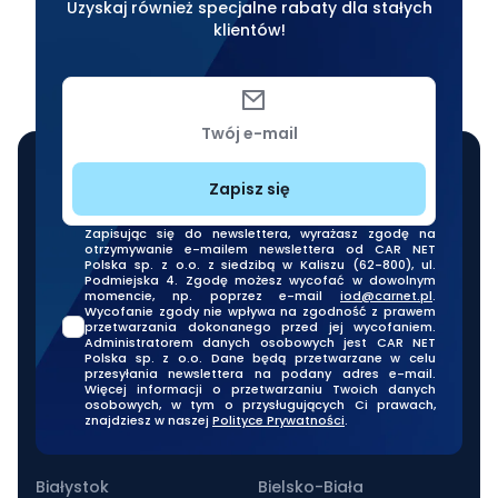
Uzyskaj również specjalne rabaty dla stałych
klientów!
Twój e-mail
Zapisz się
Zapisując się do newslettera, wyrażasz zgodę na
otrzymywanie e-mailem newslettera od CAR NET
Polska sp. z o.o. z siedzibą w Kaliszu (62-800), ul.
Podmiejska 4. Zgodę możesz wycofać w dowolnym
momencie, np. poprzez e-mail
iod@carnet.pl
.
Wycofanie zgody nie wpływa na zgodność z prawem
przetwarzania dokonanego przed jej wycofaniem.
Administratorem danych osobowych jest CAR NET
Polska sp. z o.o. Dane będą przetwarzane w celu
przesyłania newslettera na podany adres e-mail.
Więcej informacji o przetwarzaniu Twoich danych
osobowych, w tym o przysługujących Ci prawach,
znajdziesz w naszej
Polityce Prywatności
.
Nasze oddziały stacjonarne
Białystok
Bielsko-Biała