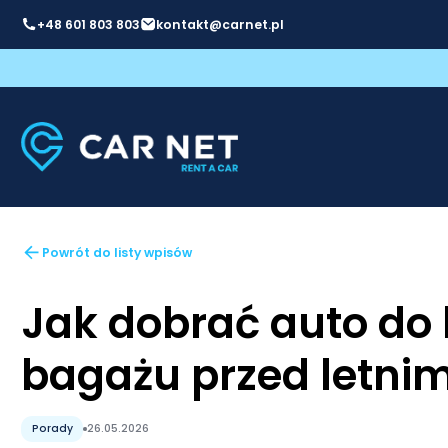
+48 601 803 803
kontakt@carnet.pl
Powrót do listy wpisów
Jak dobrać auto do 
bagażu przed letni
Porady
26.05.2026