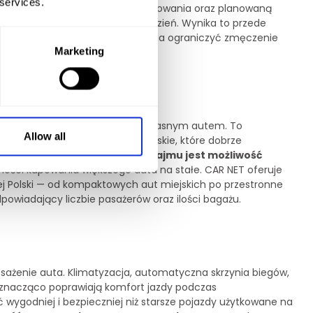
 services.
czbę osób, ale również sposób pakowania oraz planowaną
e modele
niż te używane na co dzień. Wynika to przede
ch tras. Większy samochód pozwala ograniczyć zmęczenie
Marketing
w.
m samochodu zamiast podróży własnym autem. To
Allow all
cych niewielkie samochody miejskie, które dobrze
nych wyjazdów.
Dużą zaletą wynajmu jest możliwość
ości kupowania większego auta na stałe. CAR NET oferuje
ej Polski — od kompaktowych aut miejskich po przestronne
owiadający liczbie pasażerów oraz ilości bagażu.
żenie auta. Klimatyzacja, automatyczna skrzynia biegów,
nacząco poprawiają komfort jazdy podczas
wygodniej i bezpieczniej niż starsze pojazdy użytkowane na