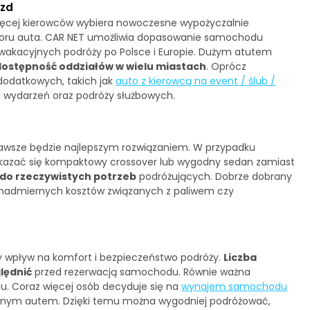
azd
ięcej kierowców wybiera nowoczesne wypożyczalnie
ioru auta. CAR NET umożliwia dopasowanie samochodu
 wakacyjnych podróży po Polsce i Europie. Dużym atutem
dostępność oddziałów w wielu miastach
. Oprócz
dodatkowych, takich jak
auto z kierowcą na event / ślub /
h wydarzeń oraz podróży służbowych.
zawsze będzie najlepszym rozwiązaniem. W przypadku
okazać się kompaktowy crossover lub wygodny sedan zamiast
do rzeczywistych potrzeb
podróżujących. Dobrze dobrany
 nadmiernych kosztów związanych z paliwem czy
wpływ na komfort i bezpieczeństwo podróży.
Liczba
lędnić
przed rezerwacją samochodu. Równie ważna
du. Coraz więcej osób decyduje się na
wynajem samochodu
snym autem. Dzięki temu można wygodniej podróżować,