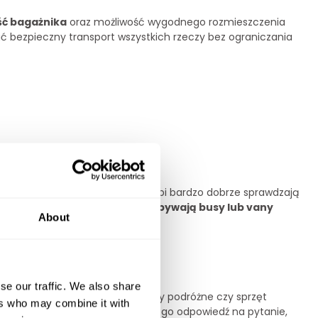
ć bagażnika
oraz możliwość wygodnego rozmieszczenia
bezpieczny transport wszystkich rzeczy bez ograniczania
strzeń bagażową, natomiast kombi bardzo dobrze sprawdzają
zin najlepszym rozwiązaniem bywają busy lub vany
About
 walizki i sprzęt wakacyjny.
se our traffic. We also share
 Dziecięce foteliki, wózki, torby podróżne czy sprzęt
ers who may combine it with
a pierwszy rzut oka. Właśnie dlatego odpowiedź na pytanie,