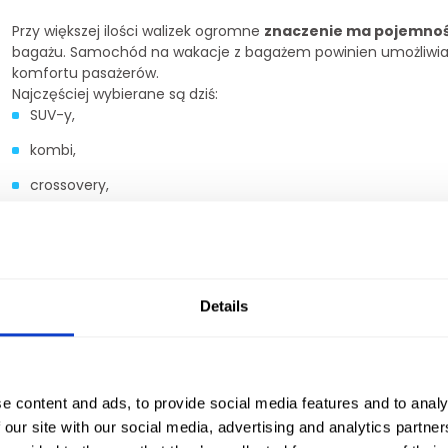
Przy większej ilości walizek ogromne
znaczenie ma pojemnoś
bagażu. Samochód na wakacje z bagażem powinien umożliwiać 
komfortu pasażerów.
Najczęściej wybierane są dziś:
SUV-y,
kombi,
crossovery,
vany i busy rodzinne.
SUV-y zapewniają wygodną pozycję za kierownicą i dużą prze
się podczas długich tras autostradowych.
Dla większych rod
Details
oferujące dodatkowy rząd siedzeń oraz większą ilość miejsca na
Jak dobrać auto do wyjazdu rodzinnego?
e content and ads, to provide social media features and to analy
Rodzinne wyjazdy wymagają szczególnie dokładnego planowania.
 our site with our social media, advertising and analytics partn
plażowy potrafią zająć znacznie więcej miejsca, niż wygląda n