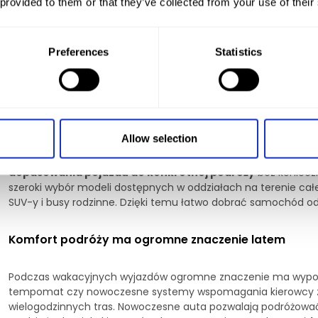
 provided to them or that they’ve collected from your use of their
jak dobrać auto do wyjazdu, powinna uwzględniać nie tylko li
długość podróży.
Rodziny bardzo często wybierają większ
wszystkim z potrzeby zwiększenia komfortu podczas dłuższy
Preferences
Statistics
podróżą i zapewnia więcej przestrzeni dla wszystkich pasażeró
Wynajem samochodu zamiast jazdy własnym autem
Coraz więcej osób przed wakacjami decyduje się na wynaje
Allow selection
rozwiązanie szczególnie popularne wśród kierowców posiadają
sprawdzają się na co dzień, ale niekoniecznie podczas rodzin
dopasowania pojazdu do konkretnej podróży
bez konieczn
szeroki wybór modeli dostępnych w oddziałach na terenie cał
SUV-y i busy rodzinne. Dzięki temu łatwo dobrać samochód odp
Komfort podróży ma ogromne znaczenie latem
Podczas wakacyjnych wyjazdów ogromne znaczenie ma wyposa
tempomat czy nowoczesne systemy wspomagania kierowcy z
wielogodzinnych tras. Nowoczesne auta pozwalają podróżować 