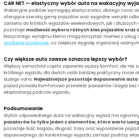
CAR NET — elastyczny wybór auta na wakacyjny wyj
Wakacyjne podróże wymagają elastyczności, dlatego coraz w
oferujące szeroką gamę pojazdów oraz wygodne warunki odb
zarówno do krótkich wyjazdów weekendowych, jak i dłuższych
pozostaje
możliwość wyboru różnych klas pojazdów oraz 
klasycznego wynajmu klienci mogą korzystać również z usług 
spotkanie biznesowe
, co zwiększa wygodę organizacji ważnyc
Czy większe auto zawsze oznacza lepszy wybór?
Większy samochód często zapewnia wyższy komfort, ale nie 
krótkiego wyjazdu dla dwóch osób bardziej praktyczny może 
dużego vana.
Najważniejsze pozostaje dopasowanie auta 
pojazd pozwala komfortowo przewieźć pasażerów i bagaż bez
eksploatacją podczas wyjazdu.
Podsumowanie
Wybór odpowiedniego auta na wakacyjny wyjazd ma ogromny 
pasażerów to tylko jeden z elementów, które warto uwzg
pozostaje ilość bagażu, długość trasy oraz wyposażenie pojaz
dopasowanego do konkretnego wyjazdu zamiast podróży wła