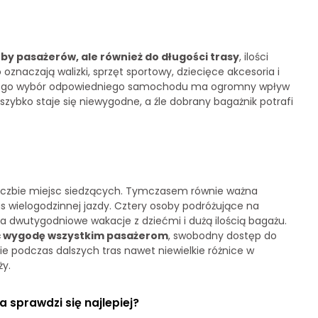
by pasażerów, ale również do długości trasy
, ilości
oznaczają walizki, sprzęt sportowy, dziecięce akcesoria i
latego wybór odpowiedniego samochodu ma ogromny wpływ
zybko staje się niewygodne, a źle dobrany bagażnik potrafi
liczbie miejsc siedzących. Tymczasem równie ważna
as wielogodzinnej jazdy. Cztery osoby podróżujące na
a dwutygodniowe wakacje z dziećmi i dużą ilością bagażu.
ać wygodę wszystkim pasażerom
, swobodny dostęp do
nie podczas dalszych tras nawet niewielkie różnice w
ży.
sprawdzi się najlepiej?