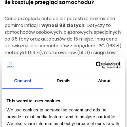
Ile kosztuje przegląd samochodu?
Cena przeglądu auta od lat pozostaje niezmienna
pomimo inflacji i
wynosi 99 złotych
. Dotyczy to
samochodów osobowych, ciężarowych, specjalnych
do 3,5 tony oraz autobusów do 15 miejsc. Inna cena
obowiązuje dla samochodów z napędem LPG (163 zł)
motocykli (63 zł), motorowerów (51 zł) i ciągników
rolniczych (63 zł).
Podsumowanie
Consent
Details
About
Przegląd samochodu kosztuje 99 zł
i należy
wykonywać go regularnie – za pierwszym razem trzy
This website uses cookies
lata po rejestracji, za drugim – dwa lata, a później co
We use cookies to personalise content and ads, to
rok. Wizyta na stacji kontroli pojazdów zazwyczaj
provide social media features and to analyse our traffic.
trwa nie dłużej niż trzydzieści minut. Nie należy
We also share information about your use of our site with
zaniedbywać tego obowiązku, ponieważ brak