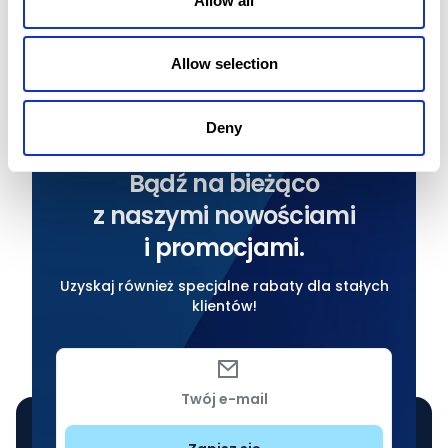
Allow all
eleganckich aut, więc z łatwością wybierzesz coś dla
siebie. Zapraszamy do skorzystania z naszej oferty!
Allow selection
Deny
NEWSLETTER
Bądź na bieżąco
z naszymi nowościami
i promocjami.
Uzyskaj również specjalne rabaty dla stałych
klientów!
Twój e-mail