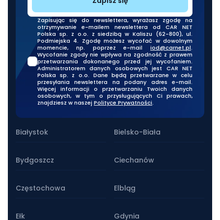
Zapisz się
Zapisując się do newslettera, wyrażasz zgodę na
otrzymywanie e-mailem newslettera od CAR NET
Polska sp. z o.o. z siedzibą w Kaliszu (62-800), ul.
Podmiejska 4. Zgodę możesz wycofać w dowolnym
momencie, np. poprzez e-mail
iod@carnet.pl
.
Wycofanie zgody nie wpływa na zgodność z prawem
przetwarzania dokonanego przed jej wycofaniem.
Administratorem danych osobowych jest CAR NET
Polska sp. z o.o. Dane będą przetwarzane w celu
przesyłania newslettera na podany adres e-mail.
Więcej informacji o przetwarzaniu Twoich danych
osobowych, w tym o przysługujących Ci prawach,
znajdziesz w naszej
Polityce Prywatności
.
Nasze oddziały stacjonarne
Białystok
Bielsko-Biała
Bydgoszcz
Ciechanów
Częstochowa
Elbląg
Ełk
Gdynia