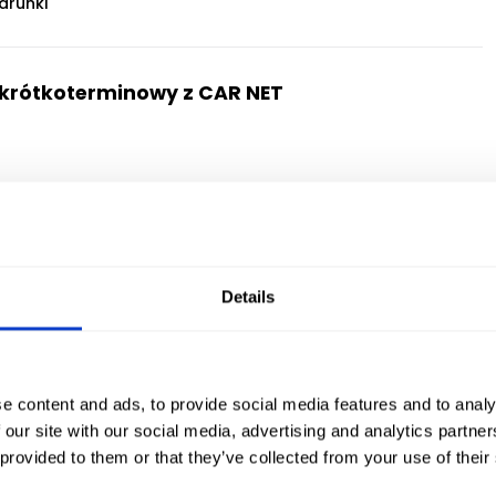
warunki
 krótkoterminowy z CAR NET
Details
OPINIE KLIENTÓW
 nam ponad 100 000 k
e content and ads, to provide social media features and to analy
 our site with our social media, advertising and analytics partn
 provided to them or that they’ve collected from your use of their
Bardzo dobra wypożyczalnia samochodów w Koszalinie!