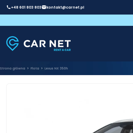
+48 601 803 803
kontakt@carnet.pl
Strona główna
Flota
Lexus NX 350h