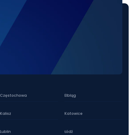
Z pewnością skorzystam z ich usług ponownie i
każdemu, kto szuka niezawodnej wypożyczalni
samochodów!
Częstochowa
Elbląg
Kalisz
Katowice
Lublin
Łódź