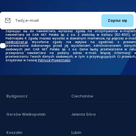
Zapisz się
Twój e-mail
Zapisując się do newslettera, wyrażasz zgodę na otrzymywanie e-mailem
newslettera od CAR NET Polska sp. z o.o. z siedzibą w Kaliszu (62-800), ul.
Podmiejska 4. Zgodę możesz wycofać w dowolnym momencie, np. poprzez e-mail
iod@carnet.pl
. Wycofanie zgody nie wpływa na zgodność z prawem
przetwarzania dokonanego przed jej wycofaniem. Administratorem danych
osobowych jest CAR NET Polska sp. z o.o. Dane będą przetwarzane w celu
przesyłania newslettera na podany adres e-mail. Więcej informacji o
przetwarzaniu Twoich danych osobowych, w tym o przysługujących Ci prawach,
znajdziesz w naszej
Polityce Prywatności
.
Bydgoszcz
Ciechanów
Gorzów Wielkopolski
Jelenia Góra
Koszalin
Lubin