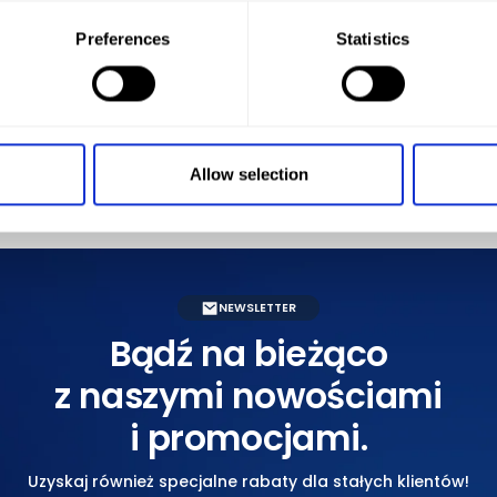
Obsługa miła i pomocna, cały proces wynajmu przebiegł
sprawnie i bezproblemowo. Samochód czysty, zadbany i
Preferences
Statistics
w pełni sprawny. Duży plus za elastyczność oraz dobre
ceny. Polecam każdemu, kto szuka niezawodnej
Rozwiń pełną treść
wypożyczalni!
Kinga Ku
Allow selection
NEWSLETTER
Bądź na bieżąco
z naszymi nowościami
i promocjami.
Uzyskaj również specjalne rabaty dla stałych klientów!