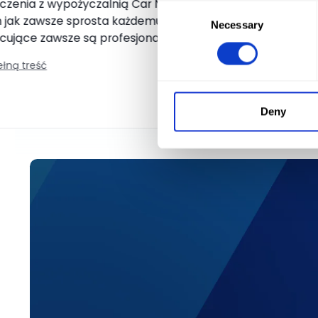
czenia z wypożyczalnią Car Net. Oddział w
Consent
h jak zawsze sprosta każdemu zdaniu, a osoby
Necessary
Selection
cujące zawsze są profesjonalni i służą pomocą o
orze. Zdecydowanie polecam usługi Car Net i
ełną treść
Kielce! Tak trzymać.
Deny