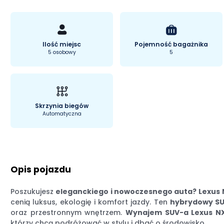
Ilość miejsc
Pojemność bagażnika
5 osobowy
5
Skrzynia biegów
Automatyczna
Opis pojazdu
Poszukujesz
eleganckiego i nowoczesnego auta?
Lexus
cenią luksus, ekologię i komfort jazdy. Ten
hybrydowy S
oraz przestronnym wnętrzem.
Wynajem SUV-a Lexus N
którzy chcą podróżować w stylu i dbać o środowisko.