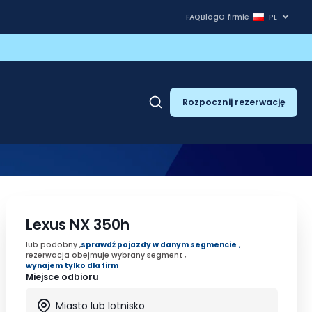
FAQ
Blog
O firmie
PL
Rozpocznij rezerwację
Lexus NX 350h
lub podobny ,
sprawdź pojazdy w danym segmencie
,
rezerwacja obejmuje wybrany segment ,
wynajem tylko dla firm
Miejsce odbioru