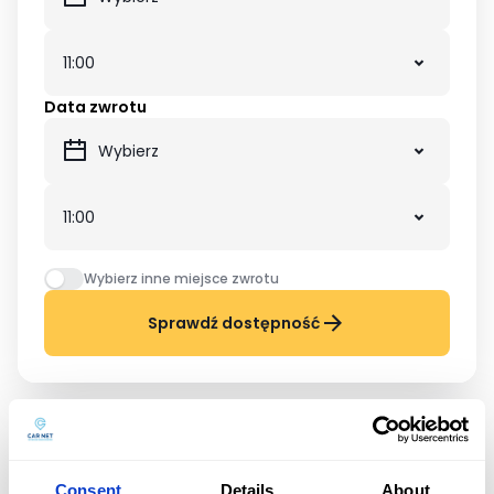
Data zwrotu
Wybierz inne miejsce zwrotu
Sprawdź dostępność
OPINIE KLIENTÓW
Consent
Details
About