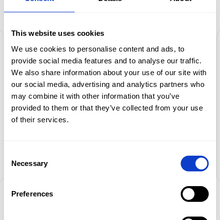
Zaufało nam ponad 100 000
klientów!
This website uses cookies
We use cookies to personalise content and ads, to
provide social media features and to analyse our traffic.
We also share information about your use of our site with
Dlaczego właśnie Car Net?
our social media, advertising and analytics partners who
Bo są w każdym calu profesjonalni i
may combine it with other information that you’ve
niezawodni.
provided to them or that they’ve collected from your use
Chciałabym serdecznie polecić
Oferta
of their services.
Wypożyczalnię Samochodów Car
Rozwiń pełną treść
Flota
Net za ich wyjątkową obsługę.
Consent
Proces rezerwacji był niezwykle
Promocje
Aleksandra Tarnowska
Necessary
Selection
prosty i szybki, a personel bardzo
Oddziały
pomocny i uprzejmy. Samochód,
Preferences
który wynajęłam, był w doskonałym
Kontakt
stanie, czysty i gotowy do drogi.
NEWSLETTER