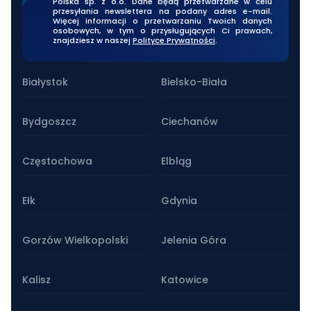
Polska sp. z o.o. Dane będą przetwarzane w celu
klientów i ich komfort.
przesyłania newslettera na podany adres e-mail.
Więcej informacji o przetwarzaniu Twoich danych
osobowych, w tym o przysługujących Ci prawach,
znajdziesz w naszej
Polityce Prywatności
.
Nasze oddziały stacjonarne
Z pewnością skorzystam z ich usług
ponownie i polecam każdemu, kto
Białystok
Bielsko-Biała
szuka niezawodnej wypożyczalni
samochodów!
Bydgoszcz
Ciechanów
Częstochowa
Elbląg
Ełk
Gdynia
Gorzów Wielkopolski
Jelenia Góra
Kalisz
Katowice